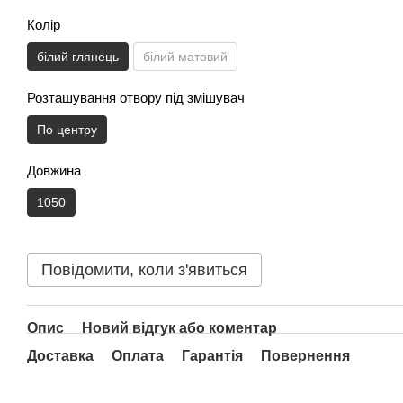
Колір
білий глянець
білий матовий
Розташування отвору під змішувач
По центру
Довжина
1050
Повідомити, коли з'явиться
Опис
Новий відгук або коментар
Доставка
Оплата
Гарантія
Повернення