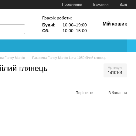
Порівняння
Бажання
Вхід
Графік роботи:
Мій кошик
Будні:
10:00–19:00
Сб:
10:00–15:00
ни Fancy Marble
Раковина Fancy Marble Lena 1050 білий глянець
білий глянець
Артикул
1410101
Порівняти
В бажання