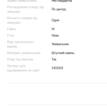
Форма умивальника
Нестандартна
Розташування отвору під
По центру
змішувач
Кількість отворів під
Одне
змішувач
Сіфон
Ні
Стан
Нове
Вид сантехнічного
Умивальник
виробу
Матеріал умивальника
Штучний камінь
Отвір під перелив
Так
Артикул для
1410101
відображення на сайті