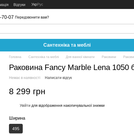
Укр
Рус
мація
Відгуки
-70-07
Передзвонити вам?
Сантехніка та меблі
Головна
Сантехніка та меблі
Для ванної кімнати
Раковини
Ракови
Раковина Fancy Marble Lena 1050 
Немає в наявності
Написати відгук
8 299 грн
Увійти
для відображення накопичувальної знижки
%
Ширина
495