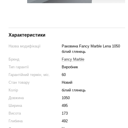
Характеристики
Назва модифікації
Раковина Fancy Marble Lena 1050
білий глянець
Бренд
Fancy Marble
Тип гарантії
Виробник
Гарантійний термін, міс.
60
Стан товару
Новий
Колір
білий глянець
Довжина
1050
Ширина
495
Висота
173
Глибина
492