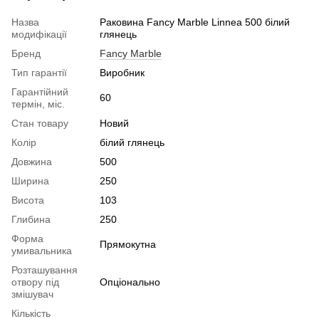
Назва
Раковина Fancy Marble Linnea 500 білий
модифікації
глянець
Бренд
Fancy Marble
Тип гарантії
Виробник
Гарантійний
60
термін, міс.
Стан товару
Новий
Колір
білий глянець
Довжина
500
Ширина
250
Висота
103
Глибина
250
Форма
Прямокутна
умивальника
Розташування
отвору під
Опціонально
змішувач
Кількість