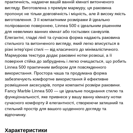
практичність, надаючи вашій ванній кімнаті витонченого
вигляду. Виготовлена з преміум мармуру, ця раковина
пропонує не тільки довговічність і міцність, але й високу якість
виготовлення. З її компактними розмірами й ідеально
полірованою поверхнею, Linnea 500 є ідеальним рішенням
для невеликих ванних кімнат або гостьових санвузлів.
Елегантні, гладкі лінії та сучасна форма надають раковина
стильного та витонченого вигляду, який легко вписується в
різні інтер'єрні стилі — від класичного до мінімалістичного.
Мармурова текстура додає раковині нотки розкоші, а її
поверхня стійка до забруднень і легко очищається, що робить
Linnea 500 практичним вибором для повсякденного
використання. Простора чаша та продумана форма
забезпечують комфортне використання й ефективне
розміщення аксесуарів, попри компактні розміри раковини.
Fancy Marble Linnea 500 — це ідеальне поєднання стилю та
функціональності, яке привнесе у вашу ванну кімнату нотки
сучасного комфорту й елегантності, створюючи затишний та
стильний простір для вашого щоденного догляду та
відпочинку.
Характеристики