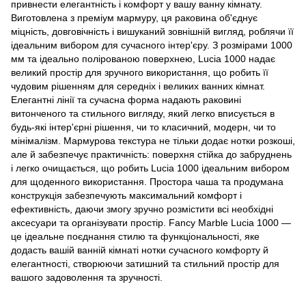
привнести елегантність і комфорт у вашу ванну кімнату.
Виготовлена з преміум мармуру, ця раковина об'єднує
міцність, довговічність і вишуканий зовнішній вигляд, роблячи її
ідеальним вибором для сучасного інтер'єру. З розмірами 1000
мм та ідеально полірованою поверхнею, Lucia 1000 надає
великий простір для зручного використання, що робить її
чудовим рішенням для середніх і великих ванних кімнат.
Елегантні лінії та сучасна форма надають раковині
витонченого та стильного вигляду, який легко вписується в
будь-які інтер'єрні рішення, чи то класичний, модерн, чи то
мінімалізм. Мармурова текстура не тільки додає нотки розкоші,
але й забезпечує практичність: поверхня стійка до забруднень
і легко очищається, що робить Lucia 1000 ідеальним вибором
для щоденного використання. Простора чаша та продумана
конструкція забезпечують максимальний комфорт і
ефективність, даючи змогу зручно розмістити всі необхідні
аксесуари та організувати простір. Fancy Marble Lucia 1000 —
це ідеальне поєднання стилю та функціональності, яке
додасть вашій ванній кімнаті нотки сучасного комфорту й
елегантності, створюючи затишний та стильний простір для
вашого задоволення та зручності.