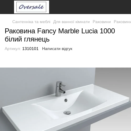
Сантехніка та меблі
Для ванної кімнати
Раковини
Раковини
Раковина Fancy Marble Lucia 1000
білий глянець
Артикул:
1310101
Написати відгук