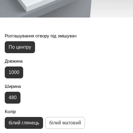
Розташування отвору під змішувач
По центру
Довжина
1000
Ширина
480
Колір
білий глянець
білий матовий