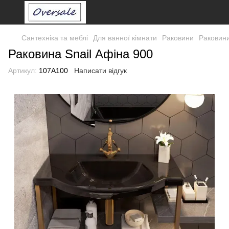
Сантехніка та меблі
Для ванної кімнати
Раковини
Раковин
Раковина Snail Афіна 900
Артикул:
107A100
Написати відгук