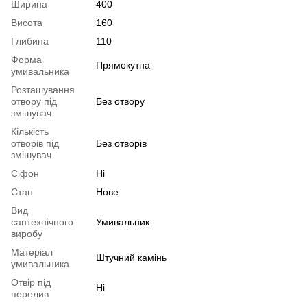
Ширина
400
Висота
160
Глибина
110
Форма
Прямокутна
умивальника
Розташування
отвору під
Без отвору
змішувач
Кількість
отворів під
Без отворів
змішувач
Сіфон
Ні
Стан
Нове
Вид
сантехнічного
Умивальник
виробу
Матеріал
Штучний камінь
умивальника
Отвір під
Ні
перелив