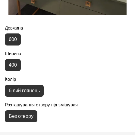
Довжина
600
Ширина
400
Колір
білий глянець
Розташування отвору під змішувач
Без отвору