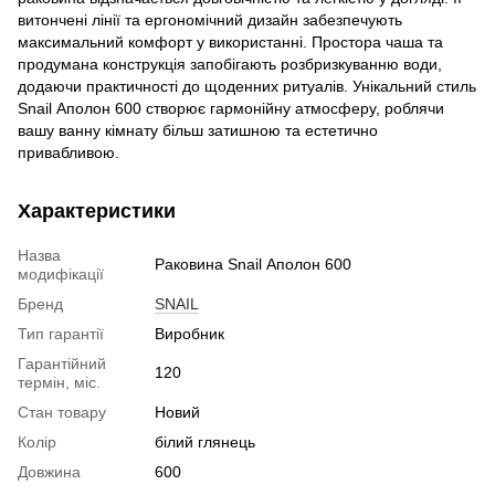
витончені лінії та ергономічний дизайн забезпечують
максимальний комфорт у використанні. Простора чаша та
продумана конструкція запобігають розбризкуванню води,
додаючи практичності до щоденних ритуалів. Унікальний стиль
Snail Аполон 600 створює гармонійну атмосферу, роблячи
вашу ванну кімнату більш затишною та естетично
привабливою.
Характеристики
Назва
Раковина Snail Аполон 600
модифікації
Бренд
SNAIL
Тип гарантії
Виробник
Гарантійний
120
термін, міс.
Стан товару
Новий
Колір
білий глянець
Довжина
600