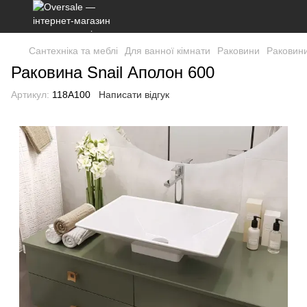
Сантехніка та меблі
Для ванної кімнати
Раковини
Раковин
Раковина Snail Аполон 600
Артикул:
118A100
Написати відгук