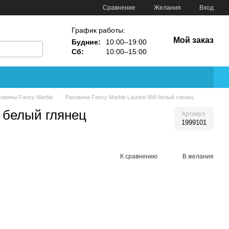
Сравнение
Желания
Вход
График работы:
Мой заказ
Будние:
10:00–19:00
Сб:
10:00–15:00
ковины Fancy Marble
Раковина Fancy Marble Laurine 998 белый глянец
8 белый глянец
Артикул
1999101
К сравнению
В желания