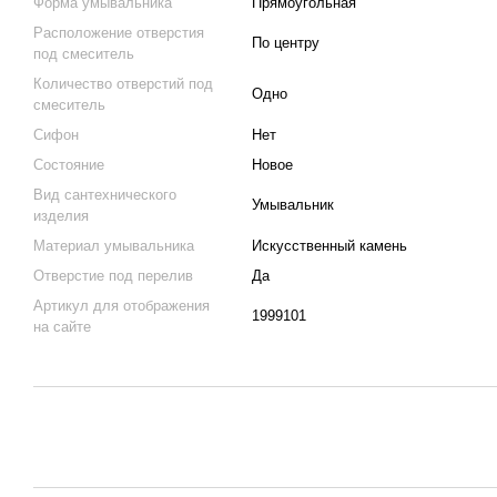
Форма умывальника
Прямоугольная
Расположение отверстия
По центру
под смеситель
Количество отверстий под
Одно
смеситель
Сифон
Нет
Состояние
Новое
Вид сантехнического
Умывальник
изделия
Материал умывальника
Искусственный камень
Отверстие под перелив
Да
Артикул для отображения
1999101
на сайте