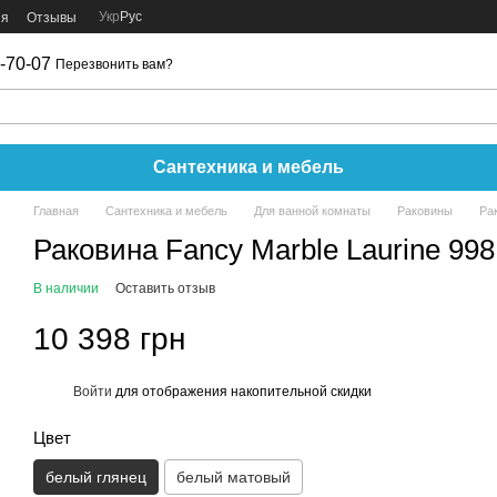
Укр
Рус
ия
Отзывы
-70-07
Перезвонить вам?
Сантехника и мебель
Главная
Сантехника и мебель
Для ванной комнаты
Раковины
Ра
Раковина Fancy Marble Laurine 99
В наличии
Оставить отзыв
10 398 грн
Войти
для отображения накопительной скидки
%
Цвет
белый глянец
белый матовый