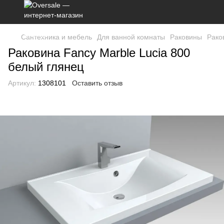
Сантехника и мебель
Для ванной комнаты
Раковины
Рако
Раковина Fancy Marble Lucia 800
белый глянец
Артикул:
1308101
Оставить отзыв