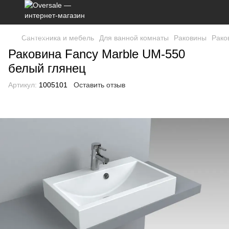
Сантехника и мебель
Для ванной комнаты
Раковины
Рако
Раковина Fancy Marble UM-550
белый глянец
Артикул:
1005101
Оставить отзыв