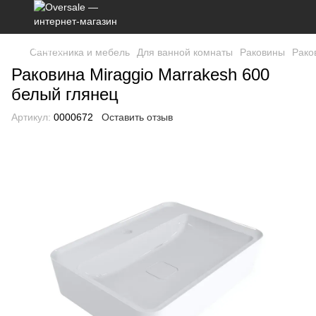
Сантехника и мебель
Для ванной комнаты
Раковины
Рако
Раковина Miraggio Marrakesh 600
белый глянец
Артикул:
0000672
Оставить отзыв