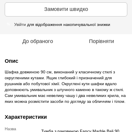
Замовити швидко
Увійти
для відображення накопичувальної знижки
%
До обраного
Порівняти
Опис
Шафка довжиною 90 см, виконаний у класичному стилі з
округленими кутами. Ящик глибокий і призначений для
рушників або побутової хімії. Округлені кути шафки вдало
доповнюють умивальник з штучного каменю в такому ж стилі.
Сам умивальник має невелику чашу і два невеликих крила, на
яких можна розмістити засоби по догляду за обличчям і тілом.
Характеристики
Назва
Тумба з раковиною Fancy Marble Bali 90