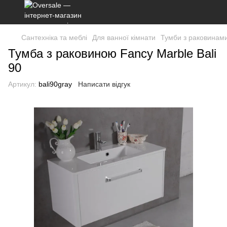
Сантехніка та меблі
Для ванної кімнати
Тумби з раковинам
Тумба з раковиною Fancy Marble Bali
90
Артикул:
bali90gray
Написати відгук